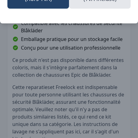
Réparation facile et rapide du système
Freelock
Compatible avec les chaussures de sécurité
Blåkläder
Emballage pratique pour un stockage facile
Conçu pour une utilisation professionnelle
Ce produit n'est pas disponible dans différentes
coloris, mais il s'intègre parfaitement dans la
collection de chaussures Epic de Blåkläder.
Cette reparatieset Freelock est indispensable
pour toute personne utilisant les chaussures de
sécurité Blåkläder, assurant une fonctionnalité
optimale. Veuillez noter qu'il n'y a pas de
produits similaires listés, ce qui rend ce kit
unique dans sa catégorie. Les instructions de
lavage ne s'appliquent pas ici, car il s'agit d'un