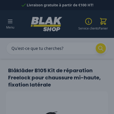
Passer au contenu
Livraison gratuite à partir de €100 HT!
Menu
Service clients
Panier
Blåkläder B105 Kit de réparation
Freelock pour chaussure mi-haute,
fixation latérale