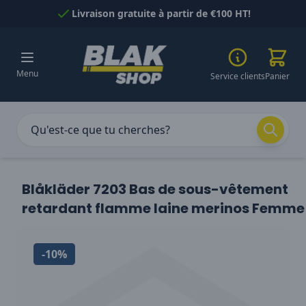
Passer au contenu
Livraison gratuite à partir de €100 HT!
Menu
Service clients
Panier
Blåkläder 7203 Bas de sous-vêtement
retardant flamme laine merinos Femme
-10%