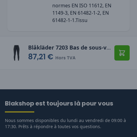
normes EN ISO 11612, EN
1149-3, EN 61482-1-2, EN
61482-1-1.Tissu
Blåkläder 7203 Bas de sous-vêtement retardant flamme laine merinos Femme
87,21 €
Ajoute
Hors TVA
Blakshop est toujours là pour vous
Nous sommes disponibles du lundi au vendredi de 09:00 à
17:30. Prêts à répondre à toutes vos questions.