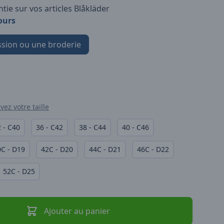
tie sur vos articles Blåkläder
ours
sion ou une broderie
vez votre taille
 - C40
36 - C42
38 - C44
40 - C46
0C - D19
42C - D20
44C - D21
46C - D22
52C - D25
Ajouter au panier