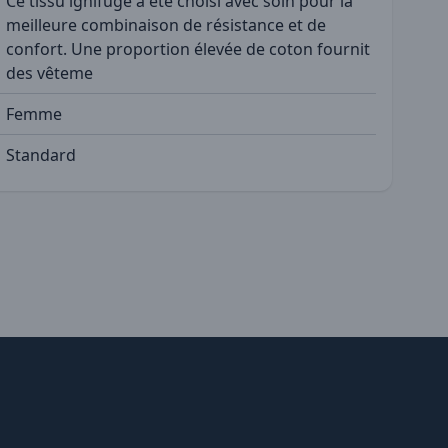
Ce tissu ignifuge a été choisi avec soin pour la
meilleure combinaison de résistance et de
confort. Une proportion élevée de coton fournit
des vêteme
Femme
Standard