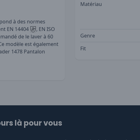
Matériau
 répond à des normes
ent EN 14404
, EN ISO
Genre
ommandé de le laver à 60
r. Ce modèle est également
Fit
lader 1478 Pantalon
urs là pour vous