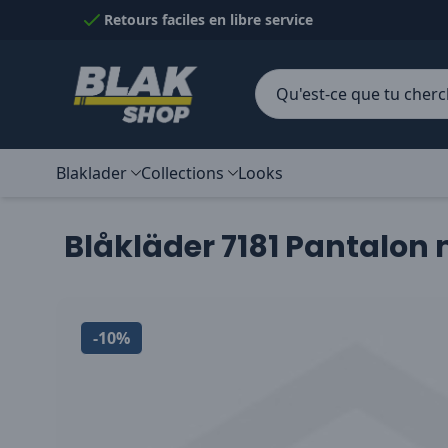
Passer au contenu
Retours faciles en libre service
Blaklader
Collections
Looks
Blåkläder 7181 Pantalo
-10%