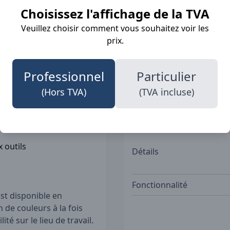
selon plusieurs normes de
Choisissez l'affichage de la TVA
arantissant une protection
Veuillez choisir comment vous souhaitez voir les
quides. En plus de sa
Professions
prix.
oté de bandes
ité accrue. Que ce soit
, ce pantalon est la
Professionnel
Particulier
Poches
(Hors TVA)
(TVA incluse)
difficiles
 outils
Détails
Fonctionnalité
st disponible en
 de couleurs à la fois
té sur le lieu de travail.