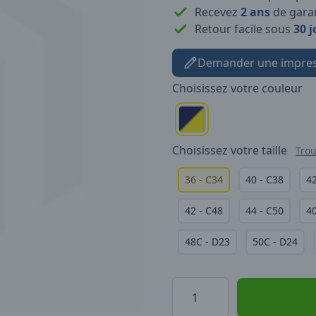
Recevez
2 ans
de garan
Retour facile sous
30 j
Demander une impres
Choisissez votre
couleur
Choisissez votre
taille
Trou
36 - C34
40 - C38
42
42 - C48
44 - C50
4
48C - D23
50C - D24
Quantité