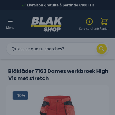
Passer au contenu
Livraison gratuite à partir de €100 HT!
Menu
Service clients
Panier
Blåkläder 7163 Dames werkbroek High
Vis met stretch
-10%