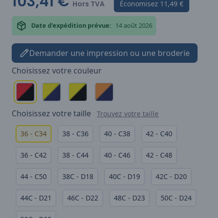
103,41 €
Hors TVA
Économisez
11,49 €
Date d'expédition prévue:
14 août 2026
Demander une impression ou une broderie
Choisissez votre
couleur
Choisissez votre
taille
Trouvez votre taille
36 - C34
38 - C36
40 - C38
42 - C40
36 - C42
38 - C44
40 - C46
42 - C48
44 - C50
38C - D18
40C - D19
42C - D20
44C - D21
46C - D22
48C - D23
50C - D24