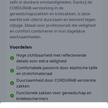
zelfs in donkere omstandigheden. Dankzij de
CORDURA®-versterking in de
gereedschapszakken en kniezakken, is deze
werkbroek uiterst duurzaam en bestand tegen
slijtage. Ideaal voor professionals die veiligheid
en comfort combineren in hun dagelijkse
werkzaamheden.
Voordelen
Hoge zichtbaarheid met reflecterende
details voor extra veiligheid
Comfortabele pasvorm door elastische taille
en stretchmateriaal
Duurzaamheid door CORDURA® versterkte
zakken
Functionele zakken voor gereedschap en
kniebeschermers
Lichtgewicht ontwerp voor gemak bij