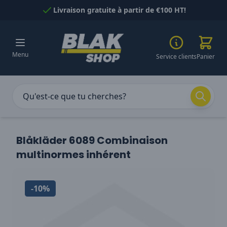
Passer au contenu
Livraison gratuite à partir de €100 HT!
Menu
Service clients
Panier
Blåkläder 6089 Combinaison
multinormes inhérent
-10%