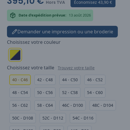
395,10 €
Hors TVA
Économisez
43,90 €
Date d'expédition prévue:
13 août 2026
Demander une impression ou une broderie
Choisissez votre
couleur
Choisissez votre
taille
Trouvez votre taille
40 - C46
42 - C48
44 - C50
46 - C52
48 - C54
50 - C56
52 - C58
54 - C60
56 - C62
58 - C64
46C - D100
48C - D104
50C - D108
52C - D112
54C - D116