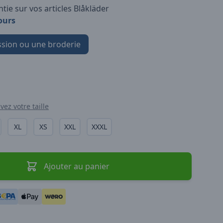
tie sur vos articles Blåkläder
ours
sion ou une broderie
vez votre taille
XL
XS
XXL
XXXL
Ajouter au panier