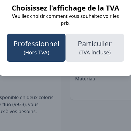
ment confortable, tandis
Choisissez l'affichage de la TVA
tecteur interne ajoutent
Détails
Veuillez choisir comment vous souhaitez voir les
 et les deux poches
prix.
isé pour vos essentiels.
Poches
Professionnel
Particulier
Norme
 accrue
(Hors TVA)
(TVA incluse)
iorée
Fit
é et aux poignets
Matériau
isponible en deux coloris
 fluo (9933), vous
ux à vos besoins.