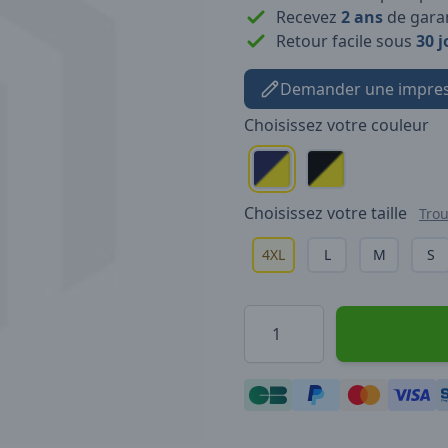
Recevez
2 ans
de garan
Retour facile sous
30 j
Demander une impres
Choisissez votre
couleur
Choisissez votre
taille
Trou
4XL
L
M
S
Quantité