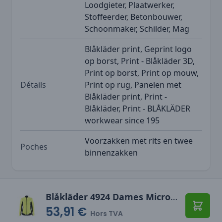
Loodgieter, Plaatwerker,
Stoffeerder, Betonbouwer,
Schoonmaker, Schilder, Mag
Blåkläder print, Geprint logo
op borst, Print - Blåkläder 3D,
Print op borst, Print op mouw,
Détails
Print op rug, Panelen met
Blåkläder print, Print -
Blåkläder, Print - BLÅKLÄDER
workwear since 195
Voorzakken met rits en twee
Poches
binnenzakken
Blåkläder 4924 Dames Microfleecevest
53,91 €
Ajoute
Hors TVA