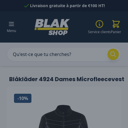
Passer au contenu
Livraison gratuite à partir de €100 HT!
Menu
Service clients
Panier
Blåkläder 4924 Dames Microfleecevest
-10%