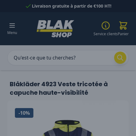
Passer au contenu
Livraison gratuite à partir de €100 HT!
Menu
Service clients
Panier
Blåkläder 4923 Veste tricotée à
capuche haute-visibilité
-10%