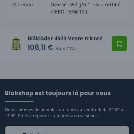
Matériau
brossé, 380 g/m², Tissu certifié
OEKO-TEX® 100.
Blåkläder 4923 Veste tricotée à capuche haute-visibilité
106,11 €
Ajoute
Hors TVA
Blakshop est toujours là pour vous
Nous sommes disponibles du lundi au vendredi de 09:00 à
17:30. Prêts à répondre à toutes vos questions.