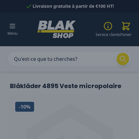
Passer au contenu
Livraison gratuite à partir de €100 HT!
Menu
Service clients
Panier
Blåkläder 4895 Veste micropolaire
-10%