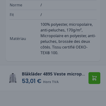
Norme
/
Fit
/
100% polyester, micropolaire,
anti-peluches, 170g/m²,
Micropolaire en polyester, anti-
Matériau
peluches, brossée des deux
côtés. Tissu certifié OEKO-
TEX® 100.
Blåkläder 4895 Veste micropolaire
53,01 €
Ajoute
Hors TVA