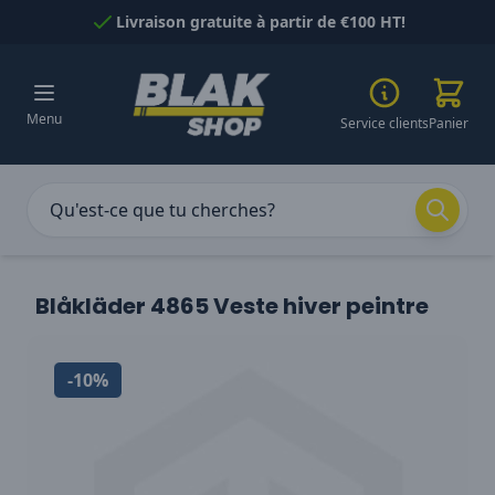
Passer au contenu
Livraison gratuite à partir de €100 HT!
Menu
Service clients
Panier
Blåkläder 4865 Veste hiver peintre
-10%