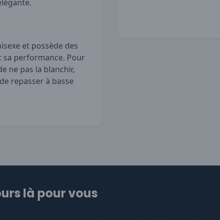
élégante.
isexe et possède des
et sa performance. Pour
de ne pas la blanchir,
 de repasser à basse
urs là pour vous