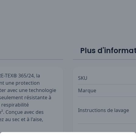
Plus d'informa
E-TEX® 365/24, la
SKU
ant une protection
ster avec une technologie
Marque
seulement résistante à
respirabilité
Instructions de lavage
m². Conçue avec des
 au sec et à l'aise,