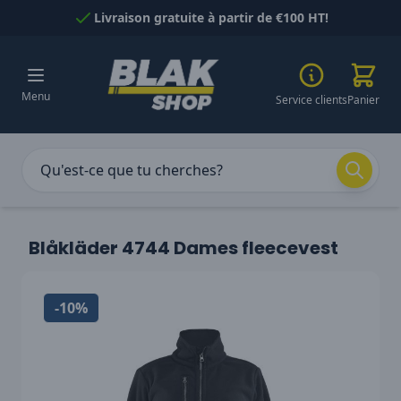
Passer au contenu
Livraison gratuite à partir de €100 HT!
Menu
Service clients
Panier
Blåkläder 4744 Dames fleecevest
-10%