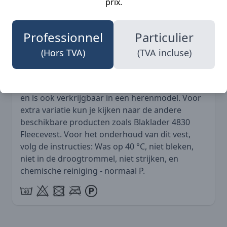
prix.
Beide kleuren zijn perfect te combineren met
verschillende outfits en bieden een stijlvolle
uitstraling.
Professionnel
Particulier
(Hors TVA)
(TVA incluse)
Het Blaklader 4744 Dames fleecevest is
ontworpen met de ambachtsman in gedachten
en is ook verkrijgbaar in een herenmodel. Voor
extra variatie kun je kijken naar de andere
beschikbare producten zoals
Blaklader 4830
Fleecevest
. Voor het onderhoud van dit vest,
volg de instructies: Was op 40 °C, niet bleken,
niet in de droogtrommel, niet strijken, en
chemische reiniging - normaal P.