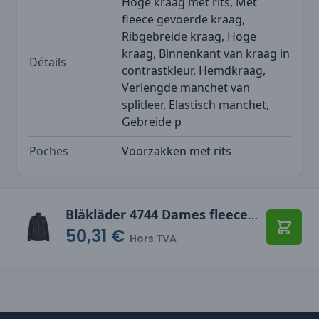
Hoge kraag met rits, Met
fleece gevoerde kraag,
Ribgebreide kraag, Hoge
kraag, Binnenkant van kraag in
Détails
contrastkleur, Hemdkraag,
Verlengde manchet van
splitleer, Elastisch manchet,
Gebreide p
Poches
Voorzakken met rits
Blåkläder 4744 Dames fleecevest
50,31 €
Ajoute
Hors TVA