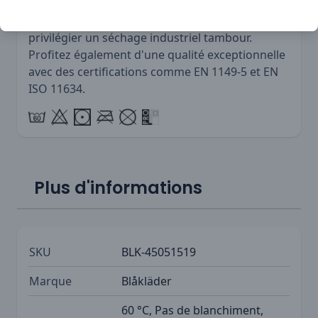
pas utiliser de blanchiment, de ne pas repasser,
de ne pas effectuer de nettoyage à sec et de
privilégier un séchage industriel tambour.
Profitez également d'une qualité exceptionnelle
avec des certifications comme EN 1149-5 et EN
ISO 11634.
Plus d'informations
SKU
BLK-45051519
Marque
Blåkläder
60 °C, Pas de blanchiment,