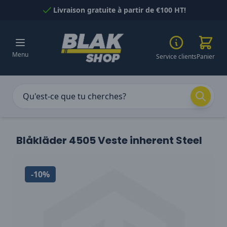
Passer au contenu
Livraison gratuite à partir de €100 HT!
Menu
Service clients
Panier
Blåkläder 4505 Veste inherent Steel
-10%