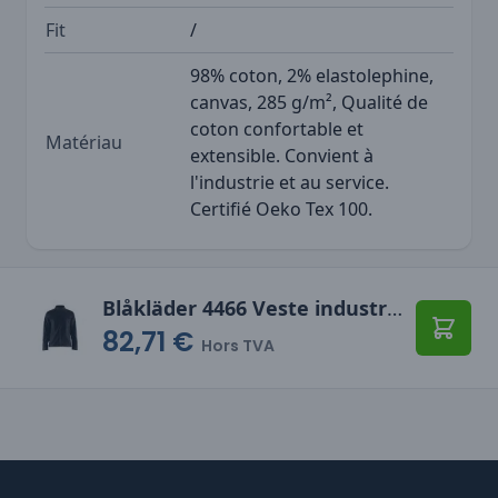
Fit
/
98% coton, 2% elastolephine,
canvas, 285 g/m², Qualité de
coton confortable et
Matériau
extensible. Convient à
l'industrie et au service.
Certifié Oeko Tex 100.
Blåkläder 4466 Veste industrie stretch
82,71 €
Ajoute
Hors TVA