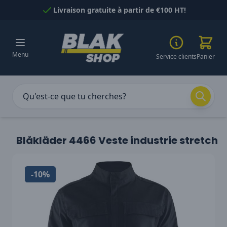
Passer au contenu
Livraison gratuite à partir de €100 HT!
Menu
Service clients
Panier
Blåkläder 4466 Veste industrie stretch
-10%