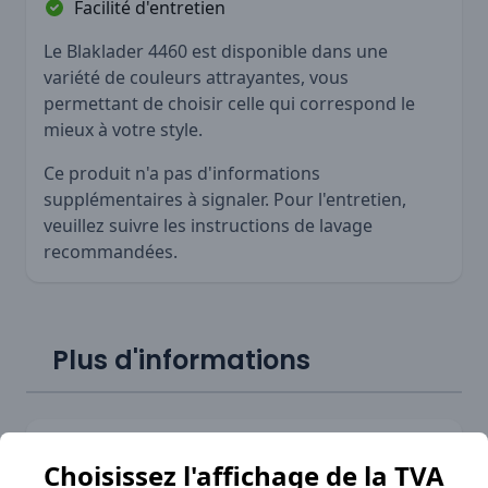
Facilité d'entretien
Le Blaklader 4460 est disponible dans une
variété de couleurs attrayantes, vous
permettant de choisir celle qui correspond le
mieux à votre style.
Ce produit n'a pas d'informations
supplémentaires à signaler. Pour l'entretien,
veuillez suivre les instructions de lavage
recommandées.
Plus d'informations
SKU
BLK-44601921
Choisissez l'affichage de la TVA