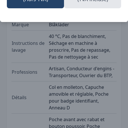
SKU
BLK-43222003
Marque
Blåkläder
40 °C, Pas de blanchiment,
Instructions de
Séchage en machine à
lavage
proscrire, Pas de repassage,
Pas de nettoyage à sec
Artisan, Conducteur d'engins -
Professions
Transporteur, Ouvrier du BTP,
Col en molleton, Capuche
amovible et réglable, Poche
Détails
pour badge identifiant,
Anneau D
Poche avant avec rabat et
bouton poussoir, Poche