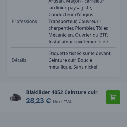
Artisan, Maçon - carreleur,
Jardinier-paysagiste,
Conducteur d'engins -
Professions
Transporteur, Couvreur -
charpentier, Plombier, Tôlier,
Mécanicien, Ouvrier du BTP,
Installateur revêtements de
Étiquette tissée sur le devant,
Détails
Ceinture cuir, Boucle
métallique, Sans nickel
Blåkläder 4052 Ceinture cuir
28,23 €
Ajoute
Hors TVA