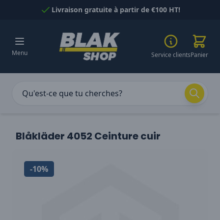
Passer au contenu
Livraison gratuite à partir de €100 HT!
Menu
Service clients
Panier
Blåkläder 4052 Ceinture cuir
-10%