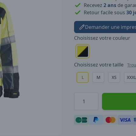
Recevez
2 ans
de garan
Retour facile sous
30 j
Demander une impres
Choisissez votre
couleur
Choisissez votre
taille
Trou
L
M
XS
XXX
Quantité