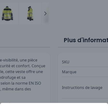
Plus d'informa
visibilité, une pièce
SKU
curité et confort. Conçue
e, cette veste offre une
Marque
ydrofuge et sa
e selon la norme EN ISO
Instructions de lavage
le, même dans des
ux détails pratiques, tels
Professions