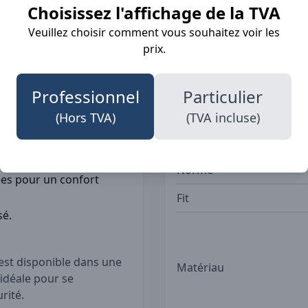
ment et des poignets
Choisissez l'affichage de la TVA
sé. Les poches avant
Veuillez choisir comment vous souhaitez voir les
e garder vos essentiels à
Détails
prix.
es de 50 mm sur le corps,
pplémentaire de sécurité,
Professionnel
Particulier
Poches
(Hors TVA)
(TVA incluse)
e les intempéries.
rue.
Norme
s pour un confort
Fit
sé.
 est disponible dans une
Matériau
 idéale pour se
rité.