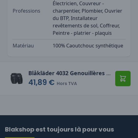
Électricien, Couvreur -
Professions
charpentier, Plombier, Ouvrier
du BTP, Installateur
revêtements de sol, Coffreur,
Peintre - platrier - plaquis
Matériau
100% Caoutchouc synthétique
Blåkläder 4032 Genouillères Gel 25 mm
41,89 €
Ajoute
Hors TVA
Blakshop est toujours là pour vous