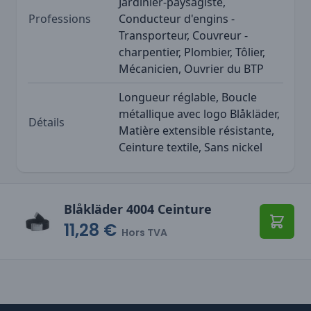
Jardinier-paysagiste,
Professions
Conducteur d'engins -
Transporteur, Couvreur -
charpentier, Plombier, Tôlier,
Mécanicien, Ouvrier du BTP
Longueur réglable, Boucle
métallique avec logo Blåkläder,
Détails
Matière extensible résistante,
Ceinture textile, Sans nickel
Blåkläder 4004 Ceinture
11,28 €
Ajoute
Hors TVA