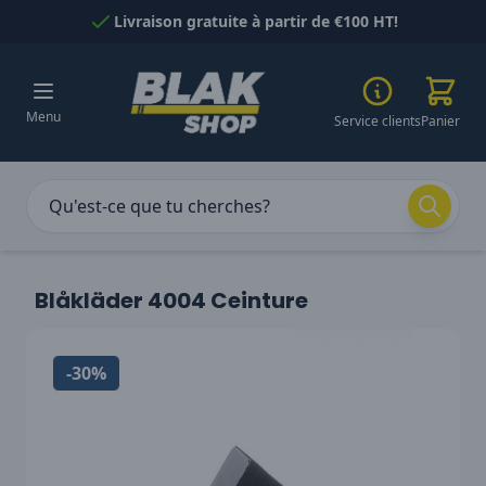
Passer au contenu
Livraison gratuite à partir de €100 HT!
Menu
Service clients
Panier
Blåkläder 4004 Ceinture
-30%