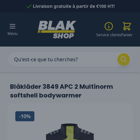
Passer au contenu
Livraison gratuite à partir de €100 HT!
Menu
Service clients
Panier
Blåkläder 3849 APC 2 Multinorm
softshell bodywarmer
-10%