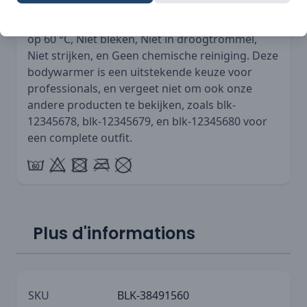
Het is belangrijk om deze bodywarmer te
onderhouden volgens de wasinstructies: Was
op 60 °C, Niet bleken, Niet in droogtrommel,
Niet strijken, en Geen chemische reiniging. Deze
bodywarmer is een uitstekende keuze voor
professionals, en vergeet niet om ook onze
andere producten te bekijken, zoals blk-
12345678, blk-12345679, en blk-12345680 voor
een complete outfit.
Plus d'informations
SKU
BLK-38491560