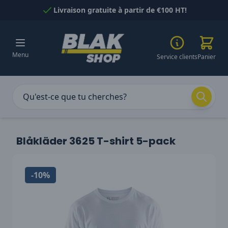
Passer au contenu
Livraison gratuite à partir de €100 HT!
Menu
Service clients
Panier
Blåkläder 3625 T-shirt 5-pack
-10%