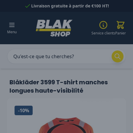
Passer au contenu
Livraison gratuite à partir de €100 HT!
Menu
Service clients
Panier
Blåkläder 3599 T-shirt manches
longues haute-visibilité
-10%