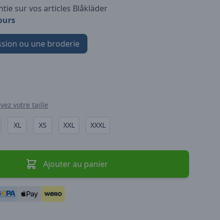
tie sur vos articles Blåkläder
ours
sion ou une broderie
vez votre taille
XL
XS
XXL
XXXL
Ajouter au panier