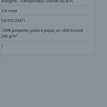
d'engins - Transporteur, Ouvrier du BTP,
Col rond
EN ISO 20471
100% polyester, polaire piqué, un côté brossé
240 g/m²
/