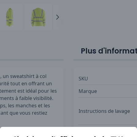
Plus d'informa
, un sweatshirt à col
SKU
rité tout en offrant un
tement est idéal pour les
Marque
nts à faible visibilité.
ps, les manches et les
Instructions de lavage
sant que vous restiez
galement confortable,
Professions