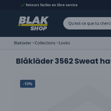
Passer au contenu
Retours faciles en libre service
Blaklader
Collections
Looks
Blåkläder 3562 Sweat hau
-10%