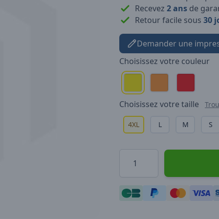
Recevez
2 ans
de garan
Retour facile sous
30 j
Demander une impres
Choisissez votre
couleur
Choisissez votre
taille
Trou
4XL
L
M
S
Quantité