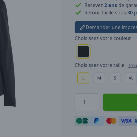
Recevez
2 ans
de garan
Retour facile sous
30 j
Demander une impres
Choisissez votre
couleur
Choisissez votre
taille
Trou
L
M
S
XL
Quantité