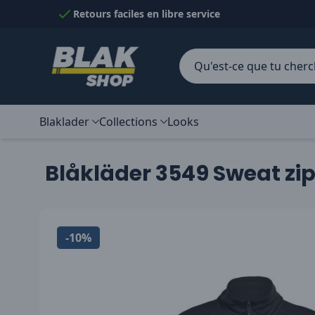
Passer au contenu
Retours faciles en libre service
Blaklader
Collections
Looks
Blåkläder 3549 Sweat z
-10%