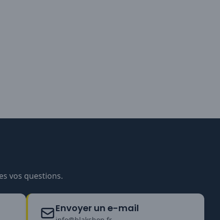
es vos questions.
Envoyer un e-mail
info@blakshop.fr