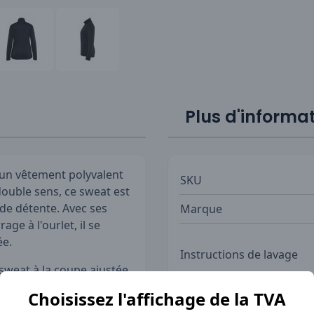
Plus d'informa
un vêtement polyvalent
SKU
 double sens, ce sweat est
 de détente. Avec ses
Marque
age à l'ourlet, il se
ée.
Instructions de lavage
 sweat à la coupe ajustée
us garde au chaud tout en
Choisissez l'affichage de la TVA
 ajoutent une