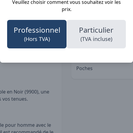
Veuillez choisir comment vous souhaitez voir les
ut avec zip et le rabat
Professions
prix.
optimale contre le froid.
écontractées, ce sweat est
Professionnel
Particulier
(Hors TVA)
(TVA incluse)
Détails
et doux.
lité.
Poches
le en Noir (9900), une
s vos tenues.
èle pour homme avec le
, il est recommandé de le