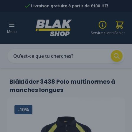
Passer au contenu
Livraison gratuite à partir de €100 HT!
Menu
Service clients
Panier
Blåkläder 3438 Polo multinormes à
manches longues
-10%