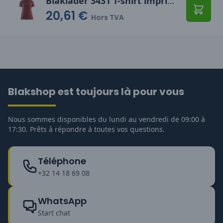
Blåkläder 3431 T-shirt imprimé 3D femme
20,61 €
Ajoute
Hors TVA
Blakshop est toujours là pour vous
Nous sommes disponibles du lundi au vendredi de 09:00 à
17:30. Prêts à répondre à toutes vos questions.
Téléphone
+32 14 18 69 08
WhatsApp
Start chat