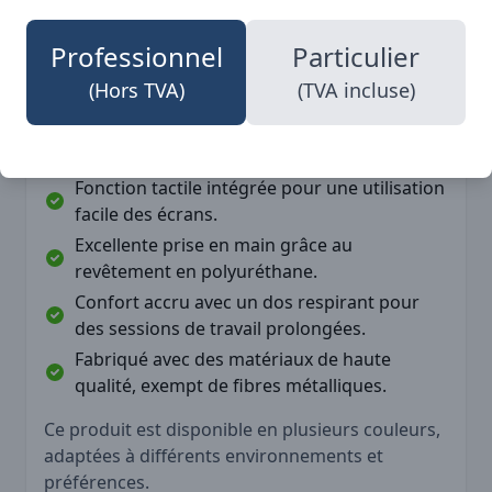
Profitez de leur fonctionnalité avancée et de
leur finition lisse pour des travaux de précision.
Professionnel
Particulier
(Hors TVA)
(TVA incluse)
Avantages
Protection contre les coupures de niveau F
pour une sécurité renforcée.
Fonction tactile intégrée pour une utilisation
facile des écrans.
Excellente prise en main grâce au
revêtement en polyuréthane.
Confort accru avec un dos respirant pour
des sessions de travail prolongées.
Fabriqué avec des matériaux de haute
qualité, exempt de fibres métalliques.
Ce produit est disponible en plusieurs couleurs,
adaptées à différents environnements et
préférences.