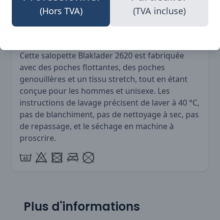
choix élégant et pratique qui s'adapte à tous les
(Hors TVA)
(TVA incluse)
environnements de travail.
Cette salopette Blaklader 2620 est fabriquée
avec des poches flottantes, des poches
genouillères et un tissu stretch, tout en étant
conçue pour les hommes et unisexe. Les
instructions de lavage précisent de laver à 40 °C,
pas de blanchiment, pas de nettoyage à sec, pas
de repassage, et le séchage en machine à
proscrire.
Plus d'informations