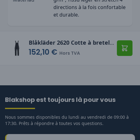
directions à la fois confortable
et durable.
Blåkläder 2620 Cotte à bretelles stretch 4D
152,10 €
Ajoute
Hors TVA
Blakshop est toujours là pour vous
Nous sommes disponibles du lundi au vendredi de 09:00 à
17:30. Prêts à répondre à toutes vos questions.