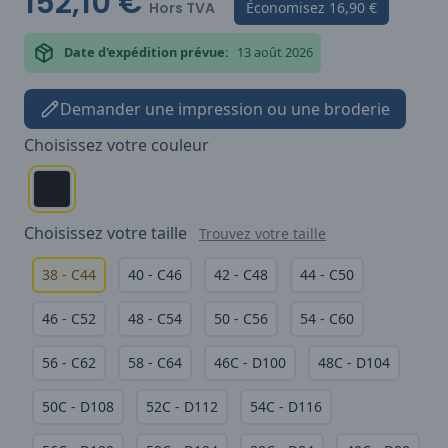
152,10 €
Hors TVA
Économisez
16,90 €
Date d'expédition prévue:
13 août 2026
Demander une impression ou une broderie
Choisissez votre
couleur
Choisissez votre
taille
Trouvez votre taille
38 - C44
40 - C46
42 - C48
44 - C50
46 - C52
48 - C54
50 - C56
54 - C60
56 - C62
58 - C64
46C - D100
48C - D104
50C - D108
52C - D112
54C - D116