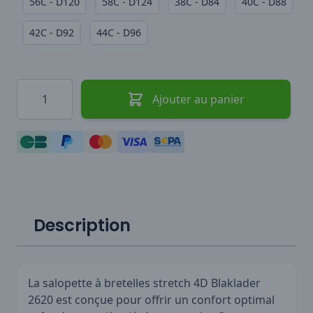
56C - D120
58C - D124
38C - D84
40C - D88
42C - D92
44C - D96
Quantité
Ajouter au panier
Description
La salopette à bretelles stretch 4D Blaklader
2620 est conçue pour offrir un confort optimal