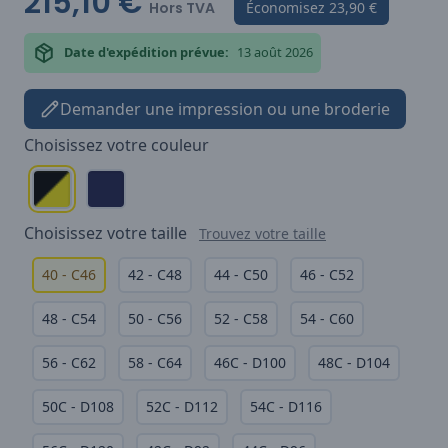
215,10 €
Hors TVA
Économisez
23,90 €
Date d'expédition prévue:
13 août 2026
Demander une impression ou une broderie
Choisissez votre
couleur
Choisissez votre
taille
Trouvez votre taille
40 - C46
42 - C48
44 - C50
46 - C52
48 - C54
50 - C56
52 - C58
54 - C60
56 - C62
58 - C64
46C - D100
48C - D104
50C - D108
52C - D112
54C - D116