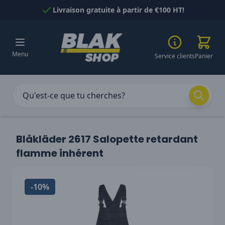
Passer au contenu
Livraison gratuite à partir de €100 HT!
Menu
Service clients
Panier
Blåkläder 2617 Salopette retardant
flamme inhérent
-10%