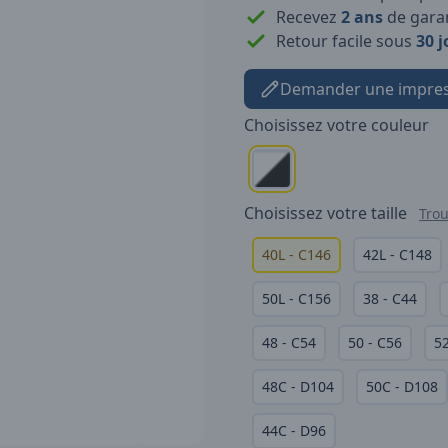
Recevez
2 ans
de garan
Retour facile sous
30 j
Demander une impres
Choisissez votre
couleur
Choisissez votre
taille
Trou
40L - C146
42L - C148
50L - C156
38 - C44
48 - C54
50 - C56
52
48C - D104
50C - D108
44C - D96