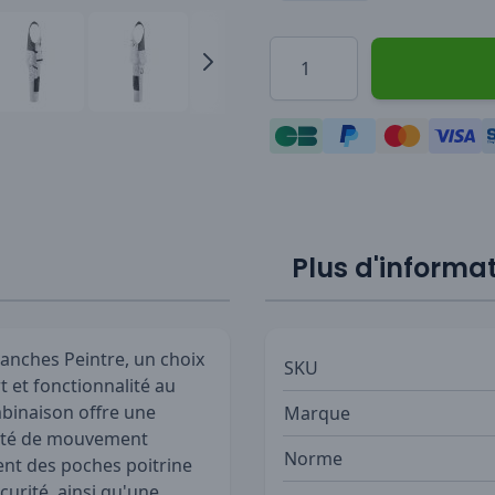
Quantité
Plus d'informa
anches Peintre, un choix
SKU
 et fonctionnalité au
mbinaison offre une
Marque
erté de mouvement
Norme
nt des poches poitrine
curité, ainsi qu'une