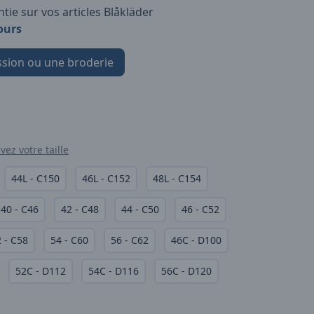
tie sur vos articles Blåkläder
ours
sion ou une broderie
vez votre taille
44L - C150
46L - C152
48L - C154
40 - C46
42 - C48
44 - C50
46 - C52
 - C58
54 - C60
56 - C62
46C - D100
52C - D112
54C - D116
56C - D120