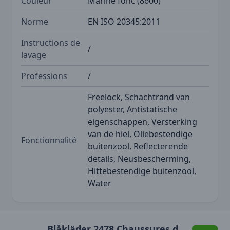
Couleur
Marine fonc (8600)
Norme
EN ISO 20345:2011
Instructions de
/
lavage
Professions
/
Freelock, Schachtrand van
polyester, Antistatische
eigenschappen, Versterking
van de hiel, Oliebestendige
Fonctionnalité
buitenzool, Reflecterende
details, Neusbescherming,
Hittebestendige buitenzool,
Water
Blåkläder 2478 Chaussures de sécurité mi-hautes STORM