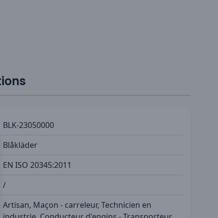
tions
BLK-23050000
Blåkläder
EN ISO 20345:2011
/
Artisan, Maçon - carreleur, Technicien en
industrie, Conducteur d'engins - Transporteur,