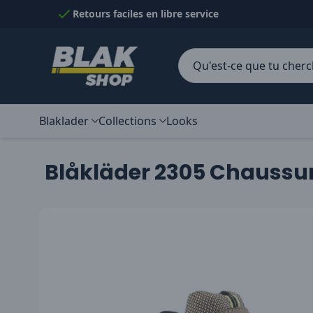
Passer au contenu
Retours faciles en libre service
Blaklader
Collections
Looks
Blåkläder 2305 Chaussur