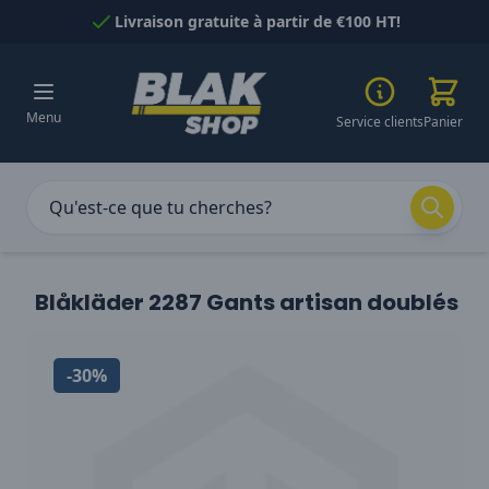
Passer au contenu
Livraison gratuite à partir de €100 HT!
Menu
Service clients
Panier
Blåkläder 2287 Gants artisan doublés
-30%