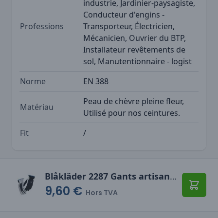
industrie, Jardinier-paysagiste,
Conducteur d'engins -
Professions
Transporteur, Électricien,
Mécanicien, Ouvrier du BTP,
Installateur revêtements de
sol, Manutentionnaire - logist
Norme
EN 388
Peau de chèvre pleine fleur,
Matériau
Utilisé pour nos ceintures.
Fit
/
Blåkläder 2287 Gants artisan doublés
9,60 €
Ajoute
Hors TVA