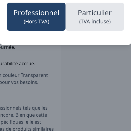
ire, elle est prête à être
Professions
 expérience de port
Professionnel
Particulier
(Hors TVA)
(TVA incluse)
ation.
journée.
rabilité accrue.
en couleur Transparent
 pour vos besoins.
essionnels tels que les
encore. Bien que cette
pécifiques, elle est
as de produits similaires