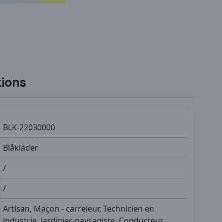
tions
BLK-22030000
Blåkläder
/
/
Artisan, Maçon - carreleur, Technicien en
industrie, Jardinier-paysagiste, Conducteur