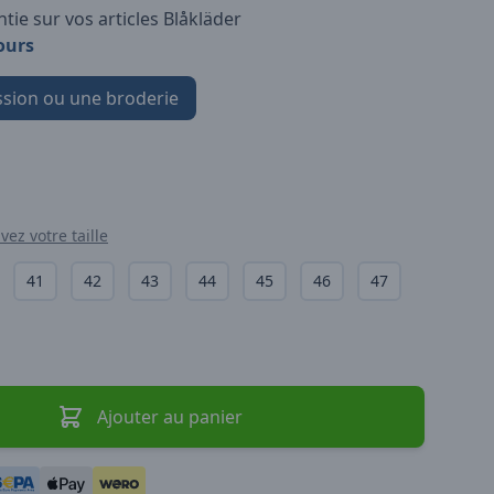
tie sur vos articles Blåkläder
ours
sion ou une broderie
vez votre taille
41
42
43
44
45
46
47
Ajouter au panier