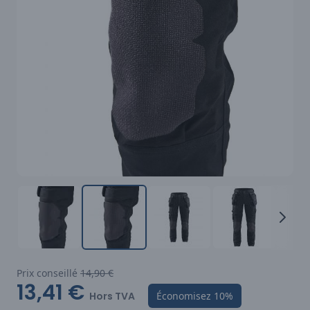
Prix conseillé
14,90 €
13,41 €
Hors TVA
Économisez
10%