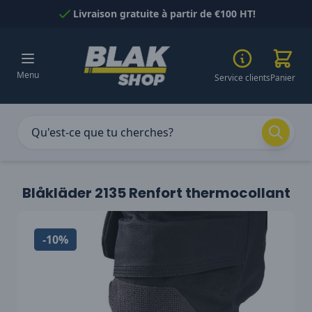
Passer au contenu
Livraison gratuite à partir de €100 HT!
Menu
Service clients
Panier
Blåkläder 2135 Renfort thermocollant
-10%