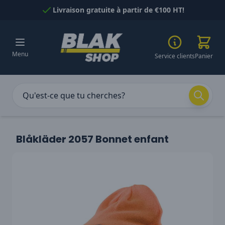
Passer au contenu
Livraison gratuite à partir de €100 HT!
Menu
Service clients
Panier
Blåkläder 2057 Bonnet enfant