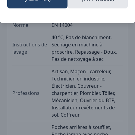
SKU
BLK-19601141
Marque
Blåkläder
Norme
EN 14004
40 °C, Pas de blanchiment,
Instructions de
Séchage en machine à
lavage
proscrire, Repassage - Doux,
Pas de nettoyage à sec
Artisan, Maçon - carreleur,
Technicien en industrie,
Électricien, Couvreur -
Professions
charpentier, Plombier, Tôlier,
Mécanicien, Ouvrier du BTP,
Installateur revêtements de
sol, Coffreur
Poches arrières à soufflet,
Poche jambe avec poche