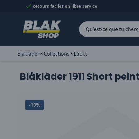
Passer au contenu
Retours faciles en libre service
Blaklader
Collections
Looks
Blåkläder 1911 Short pein
-10%