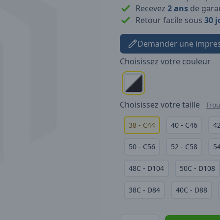
Recevez
2 ans
de garan
Retour facile sous
30 j
Demander une impres
Choisissez votre
couleur
Choisissez votre
taille
Trou
38 - C44
40 - C46
42
50 - C56
52 - C58
54
48C - D104
50C - D108
38C - D84
40C - D88
Quantité