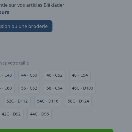
tie sur vos articles Blåkläder
ours
sion ou une broderie
vez votre taille
 - C48
44 - C50
46 - C52
48 - C54
 - C60
56 - C62
58 - C64
46C - D100
52C - D112
54C - D116
58C - D124
42C - D92
44C - D96