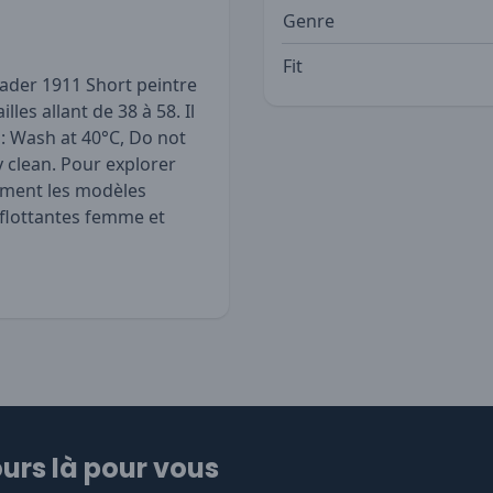
Genre
Fit
ader 1911 Short peintre
les allant de 38 à 58. Il
 : Wash at 40°C, Do not
y clean. Pour explorer
lement les modèles
 flottantes femme
et
urs là pour vous