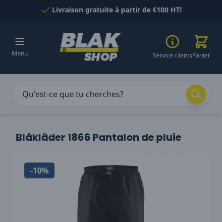
Passer au contenu
Livraison gratuite à partir de €100 HT!
Menu
Service clients
Panier
Blåkläder 1866 Pantalon de pluie
-10%