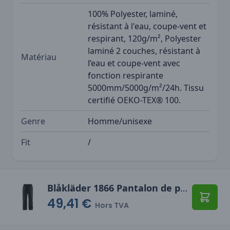
100% Polyester, laminé,
résistant à l'eau, coupe-vent et
respirant, 120g/m², Polyester
laminé 2 couches, résistant à
Matériau
l’eau et coupe-vent avec
fonction respirante
5000mm/5000g/m²/24h. Tissu
certifié OEKO-TEX® 100.
Genre
Homme/unisexe
Fit
/
Blåkläder 1866 Pantalon de pluie
49,41 €
Ajoute
Hors TVA