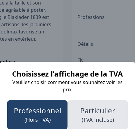
 à la taille et son
ce agréable à porter.
 le Blaklader 1839 est
Professions
rtisans, les jardiniers-
 Coolmax favorise un
tés en extérieur.
Détails
Fit
inodore
nfort optimal
Choisissez l'affichage de la TVA
ssions
Veuillez choisir comment vous souhaitez voir les
Fonctionnalité
justement
prix.
600), une couleur
-robe.
Professionnel
Particulier
(Hors TVA)
(TVA incluse)
Matériau
 un lavage à 40 °C -