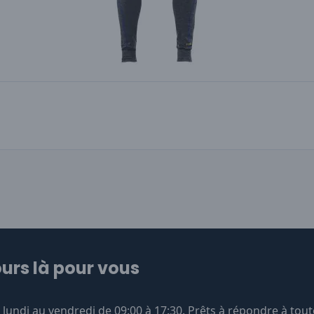
urs là pour vous
undi au vendredi de 09:00 à 17:30. Prêts à répondre à tout