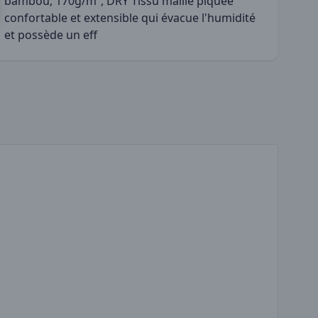
bambou, 170g/m², DRY Tissu maille piquée
confortable et extensible qui évacue l'humidité
et possède un eff