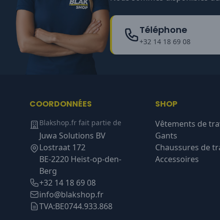
Téléphone
+32 14 18 69 08
COORDONNÉES
SHOP
Blakshop.fr fait partie de
Vêtements de tra
Juwa Solutions BV
Gants
Lostraat 172
Chaussures de tra
BE-2220 Heist-op-den-
Accessoires
Berg
+32 14 18 69 08
info@blakshop.fr
TVA:
BE0744.933.868