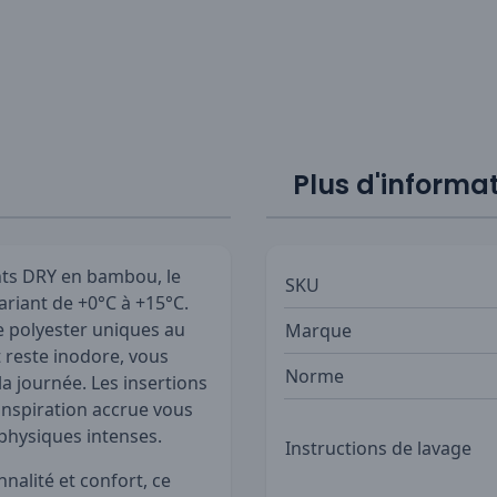
Plus d'informa
nts DRY en bambou, le
SKU
ariant de +0°C à +15°C.
e polyester uniques au
Marque
reste inodore, vous
Norme
la journée. Les insertions
ranspiration accrue vous
 physiques intenses.
Instructions de lavage
nalité et confort, ce