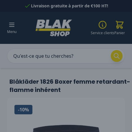
Passer au contenu
Livraison gratuite à partir de €100 HT!
Menu
Service clients
Panier
Blåkläder 1826 Boxer femme retardant-
flamme inhérent
-10%