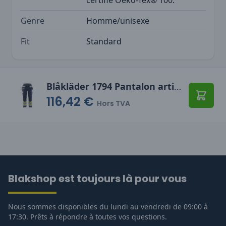
Genre
Homme/unisexe
Fit
Standard
Blåkläder 1794 Pantalon artisan haute visibilité +stretch
116,42 €
Ajoute
Hors TVA
Blakshop est toujours là pour vous
Nous sommes disponibles du lundi au vendredi de 09:00 à
17:30. Prêts à répondre à toutes vos questions.