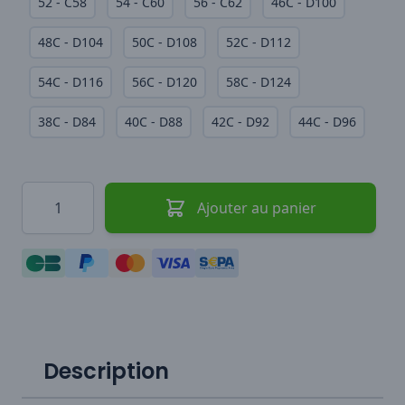
52 - C58
54 - C60
56 - C62
46C - D100
48C - D104
50C - D108
52C - D112
54C - D116
56C - D120
58C - D124
38C - D84
40C - D88
42C - D92
44C - D96
Quantité
Ajouter au panier
Description