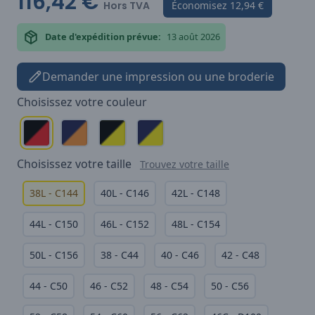
116,42 €
Hors TVA
Économisez
12,94 €
Date d'expédition prévue:
13 août 2026
Demander une impression ou une broderie
Choisissez votre
couleur
Choisissez votre
taille
Trouvez votre taille
38L - C144
40L - C146
42L - C148
44L - C150
46L - C152
48L - C154
50L - C156
38 - C44
40 - C46
42 - C48
44 - C50
46 - C52
48 - C54
50 - C56