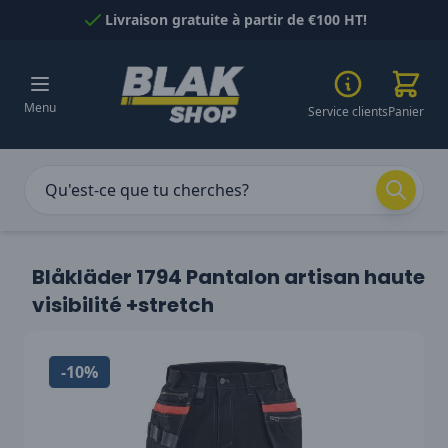
Passer au contenu
Livraison gratuite à partir de €100 HT!
Menu
Service clients
Panier
Blåkläder 1794 Pantalon artisan haute
visibilité +stretch
-10%