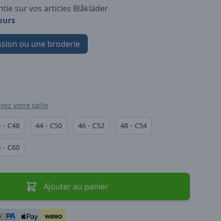
tie sur vos articles Blåkläder
ours
sion ou une broderie
vez votre taille
 - C48
44 - C50
46 - C52
48 - C54
 - C60
Ajouter au panier