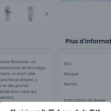
Plus d'informa
ches flottantes, un
SKU
 passionnés de bricolage.
ture, ce short allie
Marque
 poches pratiques, y
Norme
n et des poches
arfait pour ceux qui
uvement.
Instructions de lavage
 Short offre une grande