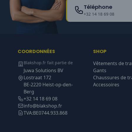
Téléphone
+32 14 18 69 08
COORDONNÉES
SHOP
Blakshop.fr fait partie de
Vêtements de tra
Juwa Solutions BV
Gants
Lostraat 172
Chaussures de tra
BE-2220 Heist-op-den-
Accessoires
Berg
+32 14 18 69 08
info@blakshop.fr
TVA:
BE0744.933.868