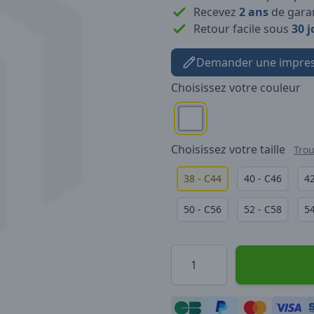
Recevez
2 ans
de garan
Retour facile sous
30 j
Demander une impres
Choisissez votre
couleur
Choisissez votre
taille
Trou
38 - C44
40 - C46
42
50 - C56
52 - C58
54
Quantité