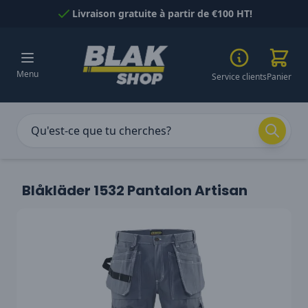
Passer au contenu
Livraison gratuite à partir de €100 HT!
Menu
Service clients
Panier
Blåkläder 1532 Pantalon Artisan