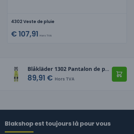
4302 Veste de pluie
€ 107,91
Hors TVA
Blåkläder 1302 Pantalon de pluie à bretelles haute-visibilité niveau 2
89,91 €
Ajoute
Hors TVA
Blakshop est toujours là pour vous