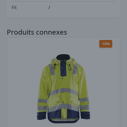
Fit
/
Appuyez pour sauter le carrousel
Produits connexes
-10%