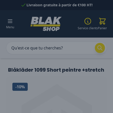
Passer au contenu
Livraison gratuite à partir de €100 HT!
Menu
Service clients
Panier
Blåkläder 1099 Short peintre +stretch
-10%