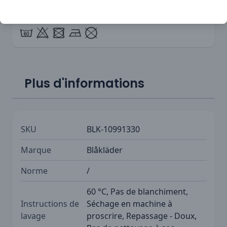
recommandé. Associez-le avec d'autres articles
pour une tenue complète.
Plus d'informations
SKU
BLK-10991330
Marque
Blåkläder
Norme
/
60 °C, Pas de blanchiment,
Instructions de
Séchage en machine à
lavage
proscrire, Repassage - Doux,