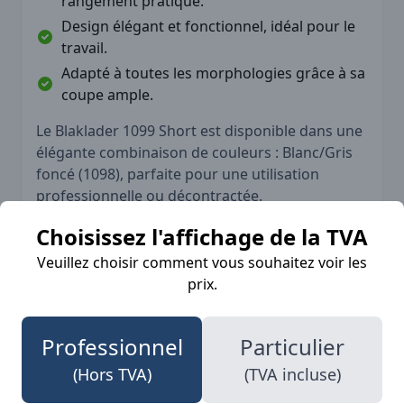
rangement pratique.
Design élégant et fonctionnel, idéal pour le
travail.
Adapté à toutes les morphologies grâce à sa
coupe ample.
Le Blaklader 1099 Short est disponible dans une
élégante combinaison de couleurs : Blanc/Gris
foncé (1098), parfaite pour une utilisation
professionnelle ou décontractée.
Choisissez l'affichage de la TVA
Veuillez choisir comment vous souhaitez voir les
Fabriqué en tissu stretch et CORDURA®, ce
prix.
short léger est idéal pour les professionnels du
bâtiment et les activités de plein air. Il peut être
lavé à 60 °C, ne doit pas être blanchi, et le
Professionnel
Particulier
séchage en machine est à proscrire. Pour un
(Hors TVA)
(TVA incluse)
entretien optimal, un repassage doux est