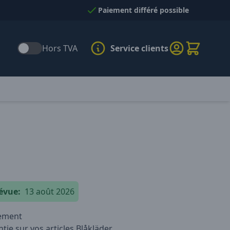
Paiement différé possible
Hors TVA
Service clients
évue:
13 août 2026
iement
tie sur vos articles Blåkläder