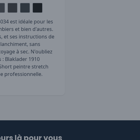
4034 est idéale pour les
biers et bien d'autres.
s, et ses instructions de
blanchiment, sans
oyage à sec. N'oubliez
s :
Blaklader 1910
Short peintre stretch
e professionnelle.
urs là pour vous