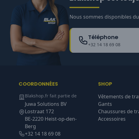
Nous sommes disponibles du l
Téléphone
+32 14 18 69 08
COORDONNÉES
SHOP
Blakshop.fr fait partie de
Vêtements de tra
Juwa Solutions BV
Gants
Lostraat 172
Chaussures de tra
BE-2220 Heist-op-den-
Accessoires
Berg
+32 14 18 69 08