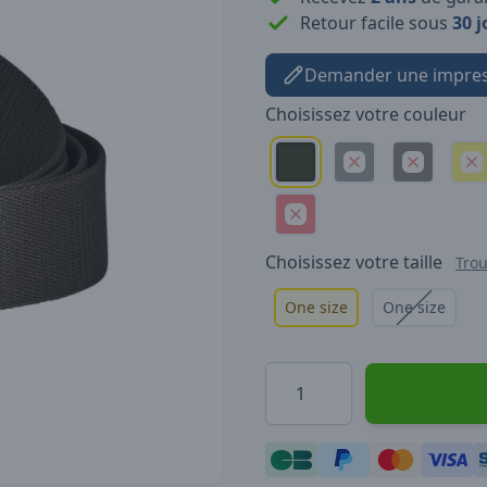
Retour facile sous
30 j
Demander une impres
Choisissez votre
couleur
Choisissez votre
taille
Trou
One size
One size
Quantité