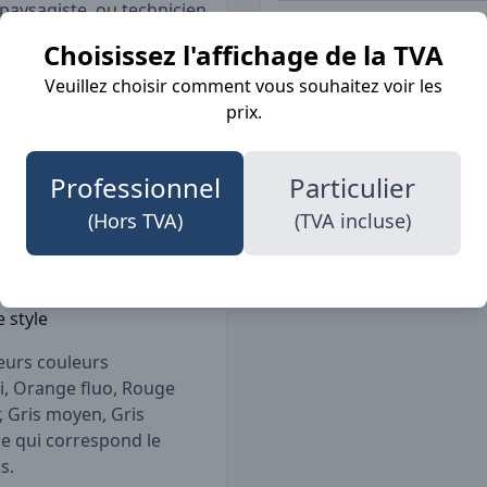
paysagiste, ou technicien
 besoins tout en
Choisissez l'affichage de la TVA
est disponible dans
Professions
Veuillez choisir comment vous souhaitez voir les
tre look tout en
prix.
Détails
Professionnel
Particulier
r
(Hors TVA)
(TVA incluse)
t
ntretenir
 style
ieurs couleurs
i, Orange fluo, Rouge
r, Gris moyen, Gris
lle qui correspond le
s.