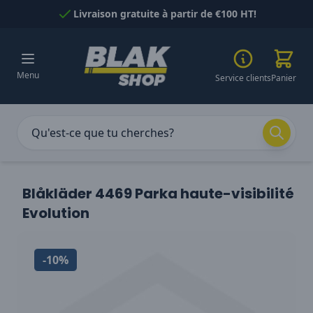
Passer au contenu
Livraison gratuite à partir de €100 HT!
Menu
Service clients
Panier
Blåkläder 4469 Parka haute-visibilité
Evolution
-10%