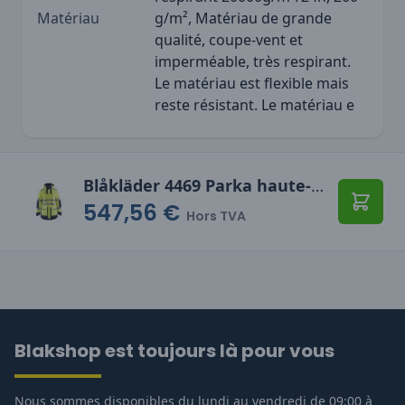
Matériau
g/m², Matériau de grande
qualité, coupe-vent et
imperméable, très respirant.
Le matériau est flexible mais
reste résistant. Le matériau e
Blåkläder 4469 Parka haute-visibilité Evolution
547,56 €
Ajoute
Hors TVA
Blakshop est toujours là pour vous
Nous sommes disponibles du lundi au vendredi de 09:00 à